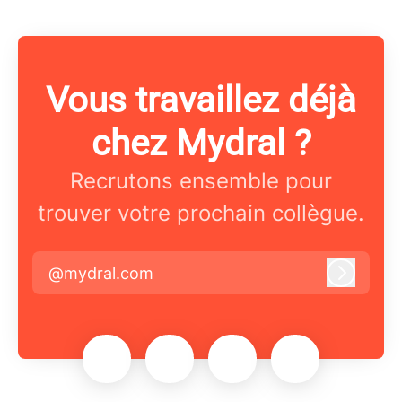
Vous travaillez déjà
chez Mydral ?
Recrutons ensemble pour
trouver votre prochain collègue.
@mydral.com
Connex